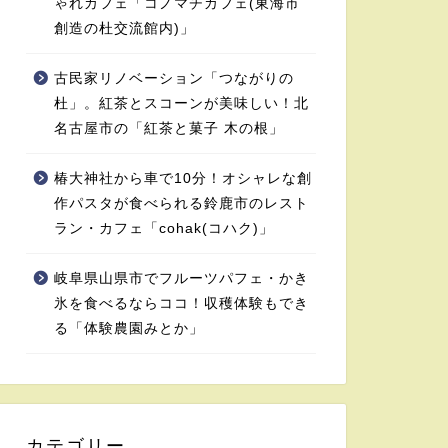
ゃれカフェ「コノマチカフェ(東海市
創造の杜交流館内)」
古民家リノベーション「つながりの
杜」。紅茶とスコーンが美味しい！北
名古屋市の「紅茶と菓子 木の根」
椿大神社から車で10分！オシャレな創
作パスタが食べられる鈴鹿市のレスト
ラン・カフェ「cohak(コハク)」
岐阜県山県市でフルーツパフェ・かき
氷を食べるならココ！収穫体験もでき
る「体験農園みとか」
カテゴリー