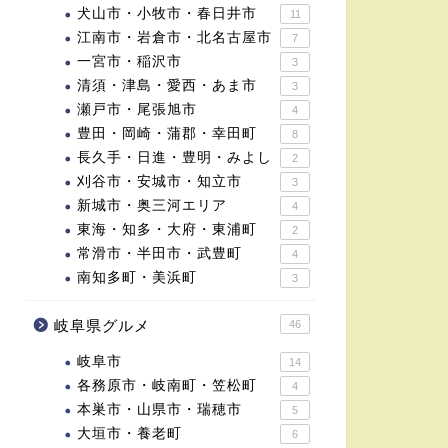
犬山市・小牧市・春日井市
11
江南市・岩倉市・北名古屋市
7
一宮市・稲沢市
3
清須・津島・愛西・あま市
3
瀬戸市・尾張旭市
4
豊田・岡崎・蒲郡・幸田町
8
長久手・日進・豊明・みよし
2
刈谷市・安城市・知立市
3
新城市・奥三河エリア
4
東海・知多・大府・東浦町
2
常滑市・半田市・武豊町
4
南知多町・美浜町
3
岐阜県グルメ
46
岐阜市
14
各務原市・岐南町・笠松町
4
本巣市・山県市・瑞穂市
5
大垣市・養老町
6