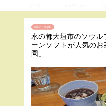
愛知県グルメ
岐阜県グルメ
プ
大垣市・養老町
水の都大垣市のソウル
ーンソフトが人気のお
園」