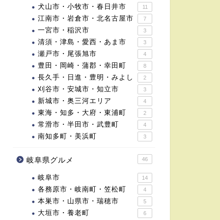
犬山市・小牧市・春日井市
11
江南市・岩倉市・北名古屋市
7
一宮市・稲沢市
3
清須・津島・愛西・あま市
3
瀬戸市・尾張旭市
4
豊田・岡崎・蒲郡・幸田町
8
長久手・日進・豊明・みよし
2
刈谷市・安城市・知立市
3
新城市・奥三河エリア
4
東海・知多・大府・東浦町
2
常滑市・半田市・武豊町
4
南知多町・美浜町
3
岐阜県グルメ
46
岐阜市
14
各務原市・岐南町・笠松町
4
本巣市・山県市・瑞穂市
5
大垣市・養老町
6