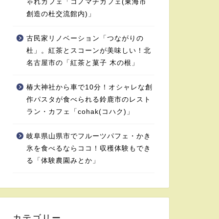
ゃれカフェ「コノマチカフェ(東海市
創造の杜交流館内)」
古民家リノベーション「つながりの
杜」。紅茶とスコーンが美味しい！北
名古屋市の「紅茶と菓子 木の根」
椿大神社から車で10分！オシャレな創
作パスタが食べられる鈴鹿市のレスト
ラン・カフェ「cohak(コハク)」
岐阜県山県市でフルーツパフェ・かき
氷を食べるならココ！収穫体験もでき
る「体験農園みとか」
カテゴリー